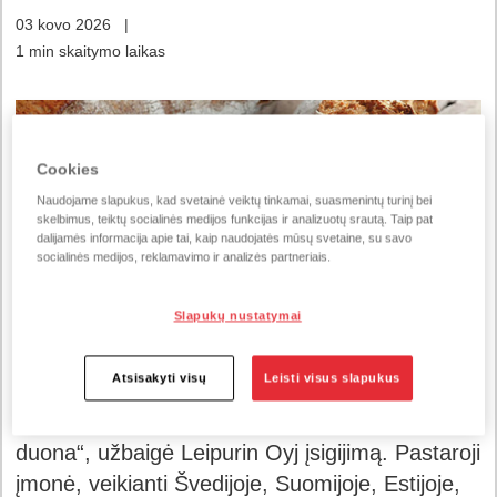
03 kovo 2026
|
1 min skaitymo laikas
Cookies
Naudojame slapukus, kad svetainė veiktų tinkamai, suasmenintų turinį bei
skelbimus, teiktų socialinės medijos funkcijas ir analizuotų srautą. Taip pat
dalijamės informacija apie tai, kaip naudojatės mūsų svetaine, su savo
socialinės medijos, reklamavimo ir analizės partneriais.
Slapukų nustatymai
Atsisakyti visų
Leisti visus slapukus
Lantmännen grupė, kuriai priklauso ir „Vilniaus
duona“, užbaigė Leipurin Oyj įsigijimą. Pastaroji
įmonė, veikianti Švedijoje, Suomijoje, Estijoje,