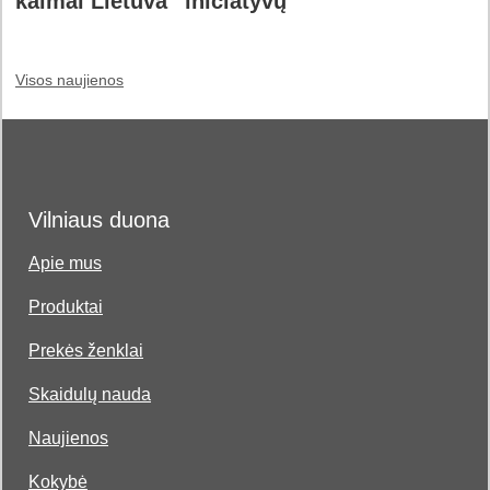
kaimai Lietuva“ iniciatyvų
Visos naujienos
Vilniaus duona
Apie mus
Produktai
Prekės ženklai
Skaidulų nauda
Naujienos
Kokybė