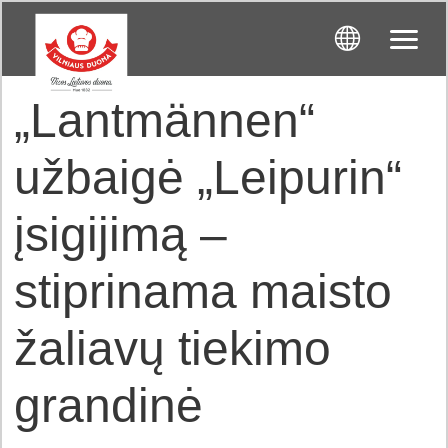
„Lantmännen“
užbaigė „Leipurin“
įsigijimą –
stiprinama maisto
žaliavų tiekimo
grandinė