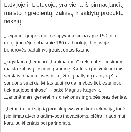
Latvijoje ir Lietuvoje, yra viena iš pirmaujančių
maisto ingredientų, žaliavų ir šaldytų produktų
tiekėjų.
„Leipurin“ grupės metinė apyvarta siekia apie 150 mln.
eurų, įmonėje dirba apie 160 darbuotojų.
Lietuvoje
bendrovės padalinys
įregistruotas Kaune.
„Įsigydama „Leipurin“ „Lantmännen“ siekia plėsti ir stiprinti
maisto žaliavų tiekimo grandinę. Kartu su jau veikiančiais
verslais ir nauja investicija į žirnių baltymų gamybą šis
sandoris suteikia tvirtas augimo galimybes tiek esamose,
tiek naujose rinkose“, – sakė
Magnus Kagevik
,
„Lantmännen“ generalinis direktorius ir grupės prezidentas.
„Leipurin“ turi stiprią produktų vystymo kompetenciją, todėl
įsigijimas atveria galimybes inovacijoms, plėtrai ir augimui
kartu su klientais bei partneriais.