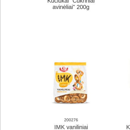
Kūčiukai "Cukriniai
avinėliai" 200g
200276
IMK vaniliniai
K