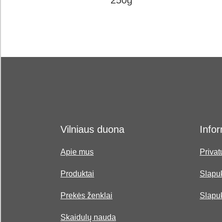
250g
Vilniaus duona
Infor
Apie mus
Privat
Produktai
Slapuk
Prekės ženklai
Slapu
Skaidulų nauda