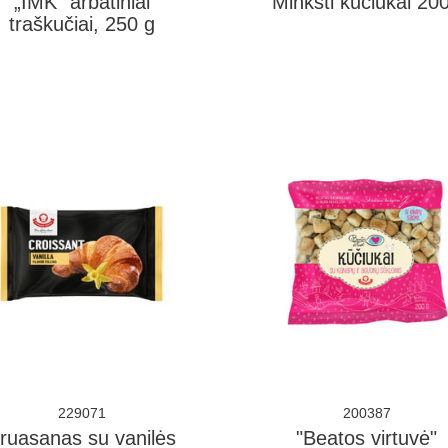
„IMK“ arbatiniai
Minkšti kūčiukai 20
traškučiai, 250 g
229071
200387
ruasanas su vanilės
"Beatos virtuvė"