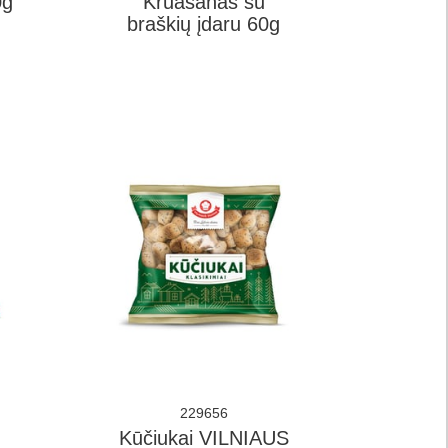
0g
Kruasanas su
braškių įdaru 60g
229656
Kūčiukai VILNIAUS