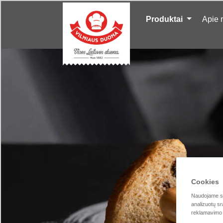
Produktai
Apie
Cookies
Naudojame sla
analizuotų sr
reklamavimo i