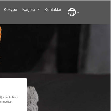
Kokybė
Karjera
Kontaktai
jos funkcijas ir
ės medijos,