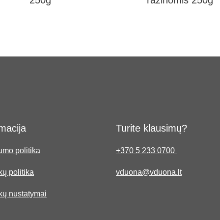
250g
razinomis 250g
macija
Turite klausimų?
umo politika
+370 5 233 0700
ų politika
vduona@vduona.lt
kų nustatymai