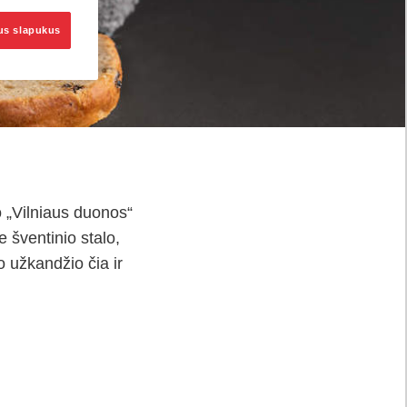
sus slapukus
 „Vilniaus duonos“
e šventinio stalo,
o užkandžio čia ir