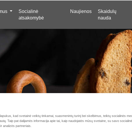
 mus
Socialinė
Naujienos
Skaidulų
atsakomybė
nauda
Saldūs kepiniai
pukus, kad svetainė veiktų tinkamai, suasmenintų turinį bei skelbimus, teiktų socialinės medi
autą. Taip pat dalijamės informacija apie tai, kaip naudojatės mūsų svetaine, su savo socialin
r analizės partneriais.