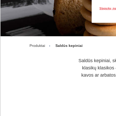
Slapukų n
Produktai
Saldūs kepiniai
Saldūs kepiniai, 
klasikų klasikos 
kavos ar arbatos.
ding...