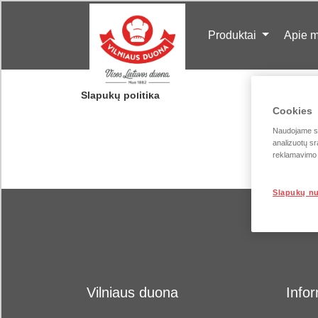
Produktai
Apie 
Slapukų politika
Cookies
Naudojame sla
analizuotų sr
reklamavimo i
Slapukų n
Vilniaus duona
Infor