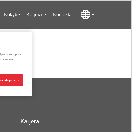
Kokybė
Karjera
Kontaktai
jos funkcijas ir
ės medijos,
sus slapukus
Karjera