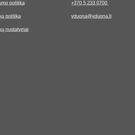
umo politika
+370 5 233 0700
ų politika
vduona@vduona.lt
kų nustatymai