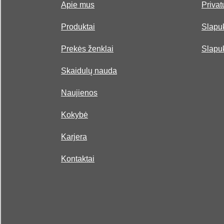
Apie mus
Privat
Produktai
Slapuk
Prekės ženklai
Slapu
Skaidulų nauda
Naujienos
Kokybė
Karjera
Kontaktai