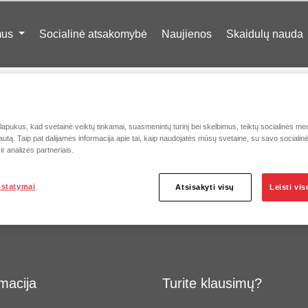
mus
Socialinė atsakomybė
Naujienos
Skaidulų nauda
pukus, kad svetainė veiktų tinkamai, suasmenintų turinį bei skelbimus, teiktų socialinės medi
autą. Taip pat dalijamės informacija apie tai, kaip naudojatės mūsų svetaine, su savo socialin
r analizės partneriais.
ustatymai
Atsisakyti visų
Leisti vi
macija
Turite klausimų?