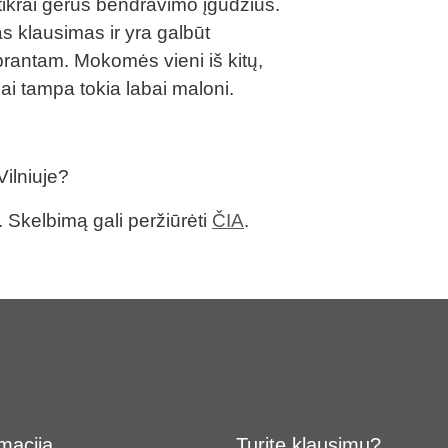
ikrai gerus bendravimo įgūdžius.
s klausimas ir yra galbūt
prantam. Mokomės vieni iš kitų,
nai tampa tokia labai maloni.
ilniuje?
ą. Skelbimą gali peržiūrėti
ČIA
.
macija
Turite klausimų?