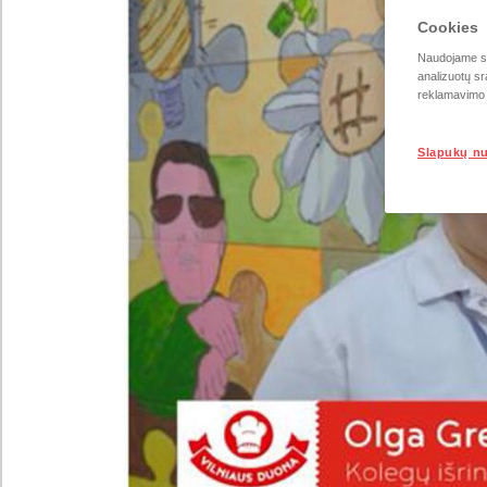
Cookies
Naudojame sla
analizuotų sr
reklamavimo i
Slapukų n