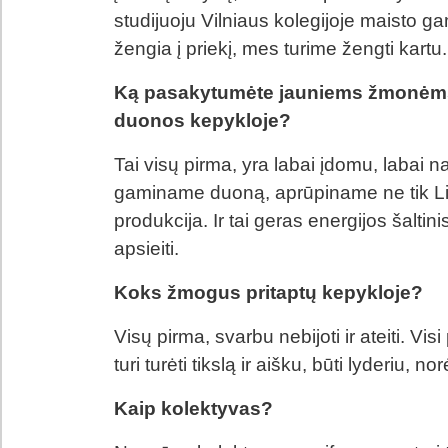
studijuoju Vilniaus kolegijoje maisto g
žengia į priekį, mes turime žengti kartu.
Ką pasakytumėte jauniems žmonėms,
duonos kepykloje?
Tai visų pirma, yra labai įdomu, labai
gaminame duoną, aprūpiname ne tik Liet
produkcija. Ir tai geras energijos šalti
apsieiti.
Koks žmogus pritaptų kepykloje?
Visų pirma, svarbu nebijoti ir ateiti. Vis
turi turėti tikslą ir aišku, būti lyderiu, nor
Kaip kolektyvas?