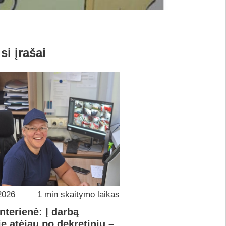
si įrašai
2026
1 min skaitymo laikas
interienė: Į darbą
e atėjau po dekretinių –