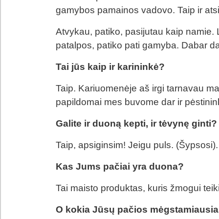
gamybos pamainos vadovo. Taip ir atsi
Atvykau, patiko, pasijutau kaip namie. L
patalpos, patiko pati gamyba. Dabar da
Tai jūs kaip ir karininkė?
Taip. Kariuomenėje aš irgi tarnavau mais
papildomai mes buvome dar ir pėstinin
Galite ir duoną kepti, ir tėvynę ginti?
Taip, apsiginsim! Jeigu puls. (Šypsosi).
Kas Jums pačiai yra duona?
Tai maisto produktas, kuris žmogui teik
O kokia Jūsų pačios mėgstamiausi