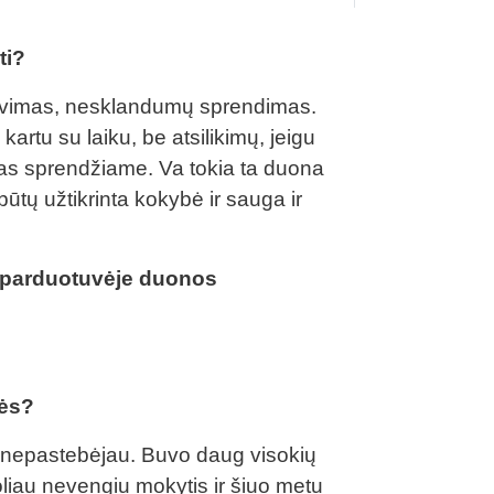
ti?
zavimas, nesklandumų sprendimas.
kartu su laiku, be atsilikimų, jeigu
a jas sprendžiame. Va tokia ta duona
ūtų užtikrinta kokybė ir sauga ir
e parduotuvėje duonos
nės?
ati nepastebėjau. Buvo daug visokių
oliau nevengiu mokytis ir šiuo metu