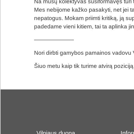
Na mūsų kolektyvas susiformavęs turi t
Mes nebijome kažko pasakyti, net jei ta
nepatogus. Mokam priimti kritiką, ją su
padedame vieni kitiem, tai ta aplinka ji
———————
Nori dirbti gamybos pamainos vadovu V
Šiuo metu kaip tik turime atvirą pozicij
Vilniaus duona
Infor