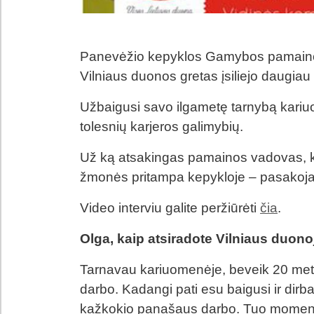
Panevėžio kepyklos Gamybos pamaino
Vilniaus duonos gretas įsiliejo daugiau 
Užbaigusi savo ilgametę tarnybą kariu
tolesnių karjeros galimybių.
Už ką atsakingas pamainos vadovas, ko
žmonės pritampa kepykloje – pasakoja 
Video interviu galite peržiūrėti
čia
.
Olga, kaip atsiradote Vilniaus duono
Tarnavau kariuomenėje, beveik 20 metų,
darbo. Kadangi pati esu baigusi ir dirb
kažkokio panašaus darbo. Tuo moment