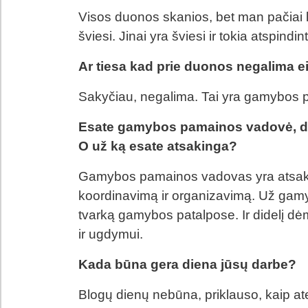
Visos duonos skanios, bet man pačiai la
šviesi. Jinai yra šviesi ir tokia atspindint
Ar tiesa kad prie duonos negalima e
Sakyčiau, negalima. Tai yra gamybos pr
Esate gamybos pamainos vadovė, dir
O už ką esate atsakinga?
Gamybos pamainos vadovas yra atsak
koordinavimą ir organizavimą. Už gam
tvarką gamybos patalpose. Ir didelį d
ir ugdymui.
Kada būna gera diena jūsų darbe?
Blogų dienų nebūna, priklauso, kaip ate