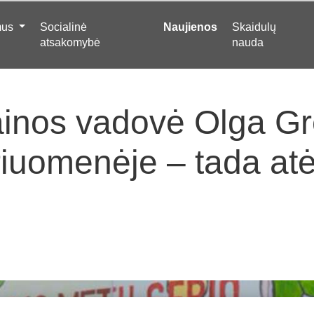
mus
Socialinė
Naujienos
Skaidulų
atsakomybė
nauda
nos vadovė Olga Gre
iuomenėje – tada atė