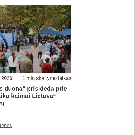
o 2026
1 min skaitymo laikas
s duona“ prisideda prie
ikų kaimai Lietuva“
vų
jienos