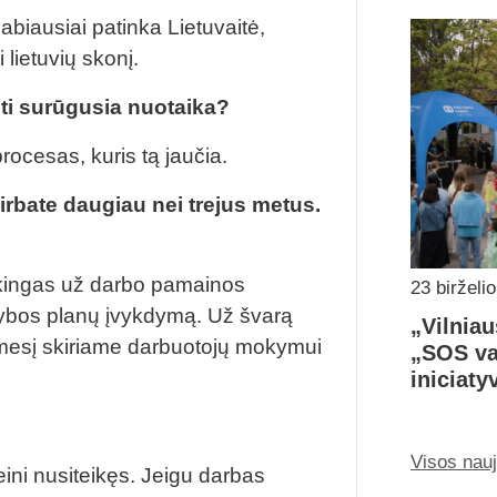
biausiai patinka Lietuvaitė,
i lietuvių skonį.
iti surūgusia nuotaika?
ocesas, kuris tą jaučia.
bate daugiau nei trejus metus.
ingas už darbo pamainos
23 birželi
ybos planų įvykdymą. Už švarą
„Vilniau
ėmesį skiriame darbuotojų mokymui
„SOS va
iniciaty
Visos nau
ini nusiteikęs. Jeigu darbas