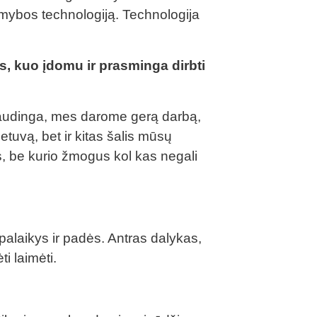
amybos technologiją. Technologija
 kuo įdomu ir prasminga dirbti
 naudinga, mes darome gerą darbą,
uvą, bet ir kitas šalis mūsų
nis, be kurio žmogus kol kas negali
i palaikys ir padės. Antras dalykas,
ėti laimėti.