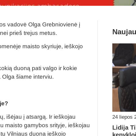
s vadovė Olga Grebniovienė į
Naujau
nei prieš trejus metus.
omenėje maisto skyriuje, ieškojo
kią duoną pati valgo ir kokie
Olga šiame interviu.
je?
 išėjau į atsargą. Ir ieškojau
24 liepos 
au maisto gamybos srityje, ieškojau
Lidija T
u Vilniaus duona ieškojo
kepykloj