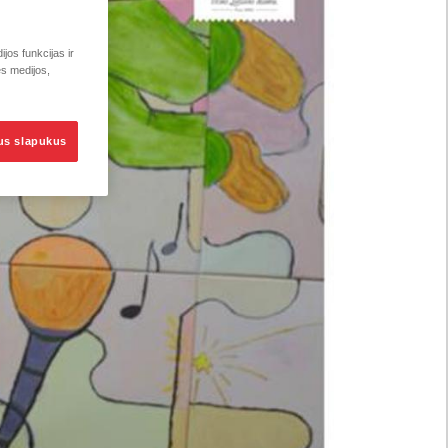
jos funkcijas ir
ės medijos,
sus slapukus