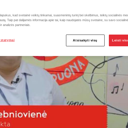
pukus, kad svetainė veiktų tinkamai, suasmenintų turinį bei skelbimus, teiktų socialinės medi
autą. Taip pat dalijamės informacija apie tai, kaip naudojatės mūsų svetaine, su savo socialin
r analizės partneriais.
ustatymai
Atsisakyti visų
Leisti vi