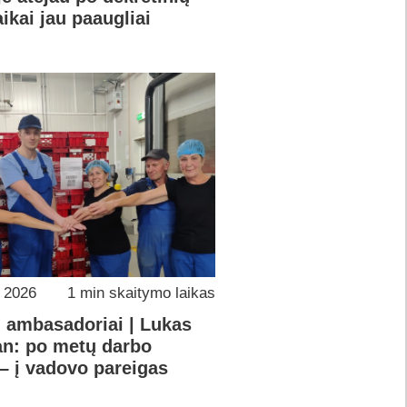
ikai jau paaugliai
o 2026
1 min skaitymo laikas
ų ambasadoriai | Lukas
an: po metų darbo
– į vadovo pareigas