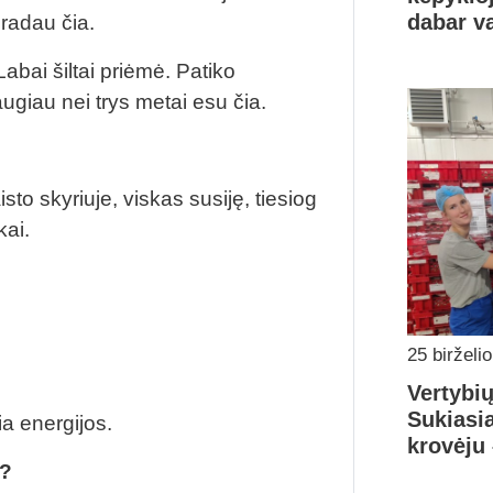
dabar va
radau čia.
abai šiltai priėmė. Patiko
ugiau nei trys metai esu čia.
to skyriuje, viskas susiję, tiesiog
kai.
25 birželi
Vertybi
Sukiasi
ia energijos.
krovėju 
a?