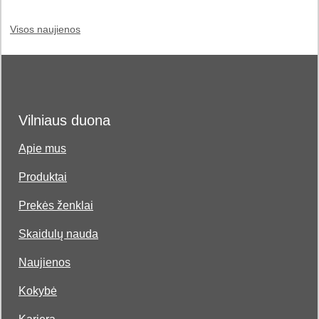
Visos naujienos
Vilniaus duona
Apie mus
Produktai
Prekės ženklai
Skaidulų nauda
Naujienos
Kokybė