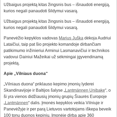
Užbaigus projektą kitas žingsnis bus – išnaudoti energiją,
kurios negali panaudoti šildymui vasarą.
Užbaigus projektą kitas žingsnis bus – išnaudoti energiją,
kurios negali panaudoti šildymui vasarą.
Panevėžio kepyklos vadovas
Marius Juška
dėkoja Audriui
Lataičiui, taip pat šio projekto komandoje dirbančiam
patikimumo inžinieriui Arminui Lasmanavičiui ir technikos
vadovui Dainiui Mažeikai už sėkmingai įgyvendinamą
projektą.
Apie „Vilniaus duona“
„Vilniaus duona“ priklauso kepimo įmonių lyderei
Skandinavijoje ir Baltijos šalyse „
Lantmännen Unibake
“, o
ši yra vienos didžiausių įmonių grupių Šiaurės Europoje
„
Lantmännen
“ dalis. Įmonės kepyklos veikia Vilniuje ir
Panevėžyje ir per parą Lietuvos vartotojams iškepa beveik
100 tonų duonos kepinių. Įmonėje dirba apie 360