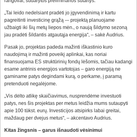
rangovai, sudarytos preliminarios sutartys.
„Tai leido nedelsiant pradėti jo įgyvendinimą ir kartu
pagreitinti investicinę grąžą -– projektą planuojame
užbaigti iki šių metų liepos mėn., o naują šildymo sezoną
jau pradėti šildantis atgautąja energija“, – sakė Audrius.
Pasak jo, projektas padeda mažinti iškastinio kuro
naudojimą ir mažinti poveikį aplinkai, kas noriai
finansuojama ES struktūrinių fondų lėšomis, tačiau kadangi
esame antrinis energijos vartotojas – garo energiją ne
gaminame patys degindami kurą, o perkame, į paramą
pretenduoti negalėjome.
„Vis dėlto atlikę skaičiavimus, nusprendėme investuoti
patys, nes šis projektas per metus leidžia mums sutaupyti
apie 100 tūkst. eurų. Investicijos atsipirks labai greitai,
maždaug per dvejus metus“, – akcentavo Audrius.
Kitas žingsnis – garus išnaudoti vėsinimui