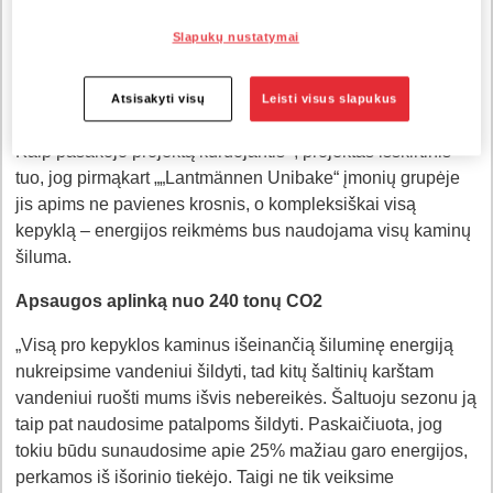
per kaminus vėjais, virs nauda: šildys karštą vandenį ir
patalpas. Taip bus taupoma šilumos reikmėms skirta
Slapukų nustatymai
energija ir mažinama CO2 emisija. Į projektą
„Lantmännen Unibake“ investuoja 190 tūkst. eurų.
Atsisakyti visų
Leisti visus slapukus
Projektą ketinama užbaigti greičiau nei per pusmetį.
Kaip pasakojo projektą kuruojantis , projektas išskirtinis
tuo, jog pirmąkart „„Lantmännen Unibake“ įmonių grupėje
jis apims ne pavienes krosnis, o kompleksiškai visą
kepyklą – energijos reikmėms bus naudojama visų kaminų
šiluma.
Apsaugos aplinką nuo 240 tonų CO2
„Visą pro kepyklos kaminus išeinančią šiluminę energiją
nukreipsime vandeniui šildyti, tad kitų šaltinių karštam
vandeniui ruošti mums išvis nebereikės. Šaltuoju sezonu ją
taip pat naudosime patalpoms šildyti. Paskaičiuota, jog
tokiu būdu sunaudosime apie 25% mažiau garo energijos,
perkamos iš išorinio tiekėjo. Taigi ne tik veiksime