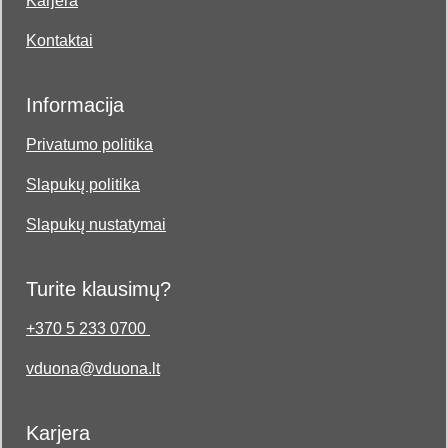
Karjera
Kontaktai
Informacija
Privatumo politika
Slapukų politika
Slapukų nustatymai
Turite klausimų?
+370 5 233 0700
vduona@vduona.lt
Karjera