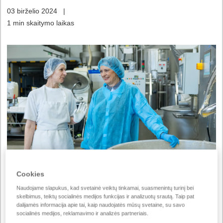
03 birželio 2024
|
1 min skaitymo laikas
Cookies
„Vilniaus duona“ pradėjo įgyvendinti šilumogrąžos
Naudojame slapukus, kad svetainė veiktų tinkamai, suasmenintų turinį bei
skelbimus, teiktų socialinės medijos funkcijas ir analizuotų srautą. Taip pat
sistemos projektą Panevėžio kepykloje. Duonos
dalijamės informacija apie tai, kaip naudojatės mūsų svetaine, su savo
gamybos metu susidaranti energija, anksčiau leidžiama
socialinės medijos, reklamavimo ir analizės partneriais.