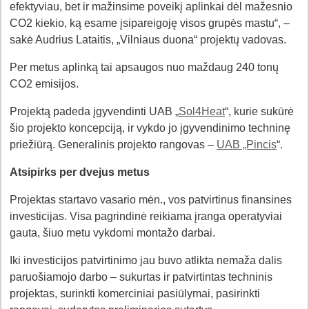
efektyviau, bet ir mažinsime poveikį aplinkai dėl mažesnio
CO2 kiekio, ką esame įsipareigoję visos grupės mastu“, –
sakė Audrius Lataitis, „Vilniaus duona“ projektų vadovas.
Per metus aplinką tai apsaugos nuo maždaug 240 tonų
CO2 emisijos.
Projektą padeda įgyvendinti UAB „
Sol4Heat
“, kurie sukūrė
šio projekto koncepciją, ir vykdo jo įgyvendinimo techninę
priežiūrą. Generalinis projekto rangovas –
UAB „Pincis
“.
Atsipirks per dvejus metus
Projektas startavo vasario mėn., vos patvirtinus finansines
investicijas. Visa pagrindinė reikiama įranga operatyviai
gauta, šiuo metu vykdomi montažo darbai.
Iki investicijos patvirtinimo jau buvo atlikta nemaža dalis
paruošiamojo darbo – sukurtas ir patvirtintas techninis
projektas, surinkti komerciniai pasiūlymai, pasirinkti