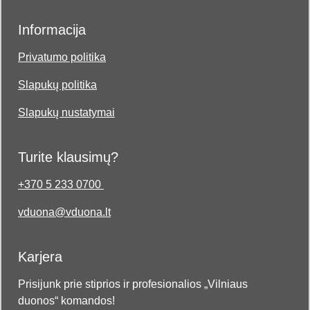
Informacija
Privatumo politika
Slapukų politika
Slapukų nustatymai
Turite klausimų?
+370 5 233 0700
vduona@vduona.lt
Karjera
Prisijunk prie stiprios ir profesionalios „Vilniaus
duonos“ komandos!