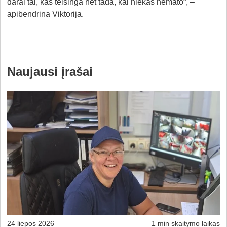
darai tai, kas teisinga net tada, kai niekas nemato“, –
apibendrina Viktorija.
Naujausi įrašai
24 liepos 2026
1 min skaitymo laikas