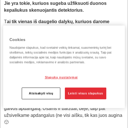
Jie yra tokie, kuriuos sugeba užfiksuoti duonos
kepaliukus skenuojantis detektorius.
T
ai tik vienas iš daugelio dalykų, kuriuos darome
„Vilniaus duonos“ kepyklose, kad duona atkeliautų ant
Lietuvos stalo kokybiška ir saugi.
Cookies
✅ Kiekvienas daiktas kepykloje yra suskaičiuotas ir
Naudojame slapukus, kad svetainė veiktų tinkamai, suasmenintų turinį bei
skelbimus, teiktų socialinės medijos funkcijas ir analizuotų srautą. Taip pat
sužymėtas.
dalijamės informacija apie tai, kaip naudojatės mūsų svetaine, su savo
socialinės medijos, reklamavimo ir analizės partneriais.
✅ Į kepyklas neįsinešama jokių daiktų, išskyrus gertuves.
✅ Visa apranga yra saugi apranga. Kad joks svetimkūnis
Slapukų nustatymai
nepatektų į duoną, nuimame papuošalus ir auskarus (tiesa,
vestuvinį žiedą leidžiama pasilikti).
Atsisakyti visų
Leisti visus slapukus
✅Apsivelkame specialią aprangą, chalatą, antbačius ir
galvos apdangalą. Ūsams ir barzdai, beje, taip pat
užsivelkame apdangalus (ne visi aišku, tik kas juos augina
🙂