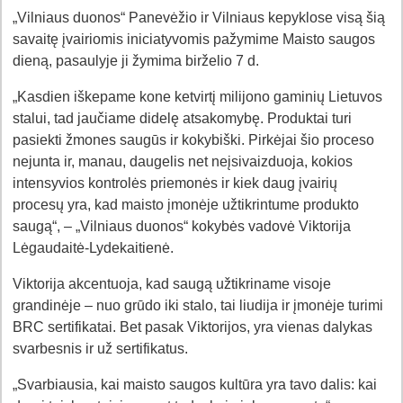
„Vilniaus duonos“ Panevėžio ir Vilniaus kepyklose visą šią
savaitę įvairiomis iniciatyvomis pažymime Maisto saugos
dieną, pasaulyje ji žymima birželio 7 d.
„Kasdien iškepame kone ketvirtį milijono gaminių Lietuvos
stalui, tad jaučiame didelę atsakomybę. Produktai turi
pasiekti žmones saugūs ir kokybiški. Pirkėjai šio proceso
nejunta ir, manau, daugelis net neįsivaizduoja, kokios
intensyvios kontrolės priemonės ir kiek daug įvairių
procesų yra, kad maisto įmonėje užtikrintume produkto
saugą“, – „Vilniaus duonos“ kokybės vadovė Viktorija
Lėgaudaitė-Lydekaitienė.
Viktorija akcentuoja, kad saugą užtikriname visoje
grandinėje – nuo grūdo iki stalo, tai liudija ir įmonėje turimi
BRC sertifikatai. Bet pasak Viktorijos, yra vienas dalykas
svarbesnis ir už sertifikatus.
„Svarbiausia, kai maisto saugos kultūra yra tavo dalis: kai