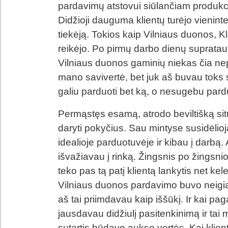
pardavimų atstovui siūlančiam produkc
Didžioji dauguma klientų turėjo vienint
tiekėją. Tokios kaip Vilniaus duonos, 
reikėjo. Po pirmų darbo dienų supratau,
Vilniaus duonos gaminių niekas čia nepe
mano savivertė, bet juk aš buvau toks s
galiu parduoti bet ką, o nesugebu pard
Permąstęs esamą, atrodo beviltišką sit
daryti pokyčius. Sau mintyse susidėlioja
idealioje parduotuvėje ir kibau į darbą.
išvažiavau į rinką. Žingsnis po žingsnio
teko pas tą patį klientą lankytis net ke
Vilniaus duonos pardavimo buvo neigi
aš tai priimdavau kaip iššūkį. Ir kai pa
jausdavau didžiulį pasitenkinimą ir tai
sutartis būdavo aukso vertės. Kai klient