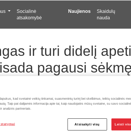
mus
Socialinė
Naujienos
Skaidulų
atsakomybė
nauda
as ir turi didelį apet
isada pagausi sėkm
rjeros kelyje”. Svarb
riaus Juknevičiaus ka
pukus, kad svetainė veiktų tinkamai, suasmenintų turinį bei skelbimus, teiktų socialinės medi
autą. Taip pat dalijamės informacija apie tai, kaip naudojatės mūsų svetaine, su savo socialin
r analizės partneriais.
ustatymai
Atsisakyti visų
Leisti vi