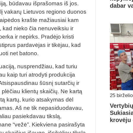
iją, būdavau išprašomas iš jos.
dabar va
elį vakarų Lietuvos regiono duonos
Klaipėdos krašte mažiausiai kam
 kad nieko čia nenuveiksiu ir
rka ir nepirks. Pradėjo kristi
tiprus pardavėjas ir tikėjau, kad
uoti net batono.
uaciją, nusprendžiau, kad turiu
u kaip turi atrodyti produkcija
 Atsispausdinau šūsnį sutarčių ir
 plėčiau klientų skaičių. Ne kartą
25 birželi
letą kartų, kurio atsakymas dėl
Vertybi
amas. Aš ne tik nepasiduodavau,
Sukiasi
galiau pasiekdavau tikslą,
krovėju 
 mane “vežė”. Kiekviena pasirašyta
ų skaičius išaugo, išsikėliau tikslą