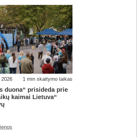
o 2026
1 min skaitymo laikas
s duona“ prisideda prie
ikų kaimai Lietuva“
vų
jienos