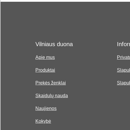
Vilniaus duona
Infor
Apie mus
Privat
Produktai
Slapuk
Prekės ženklai
Slapu
Skaidulų nauda
Naujienos
Kokybė