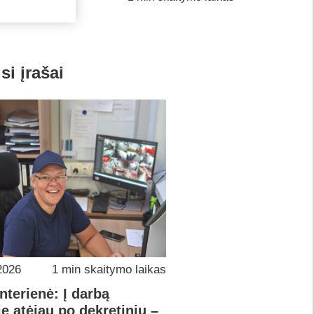
si įrašai
2026
1 min skaitymo laikas
interienė: Į darbą
e atėjau po dekretinių –