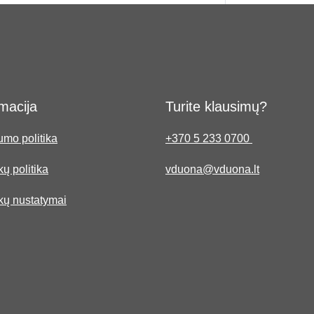
macija
Turite klausimų?
umo politika
+370 5 233 0700
ų politika
vduona@vduona.lt
kų nustatymai