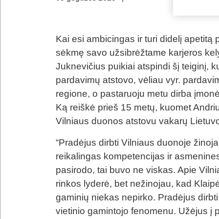
Kai esi ambicingas ir turi didelį apeti
sėkmę savo užsibrėžtame karjeros kel
Juknevičius puikiai atspindi šį teiginį,
pardavimų atstovo, vėliau vyr. pardavi
regione, o pastaruoju metu dirba įmonė
Ką reiškė prieš 15 metų, kuomet Andriu
Vilniaus duonos atstovu vakarų Lietuvo
“Pradėjus dirbti Vilniaus duonoje žino
reikalingas kompetencijas ir asmenines 
pasirodo, tai buvo ne viskas. Apie Vilni
rinkos lyderė, bet nežinojau, kad Klai
gaminių niekas nepirko. Pradėjus dirbt
vietinio gamintojo fenomenu. Užėjus į