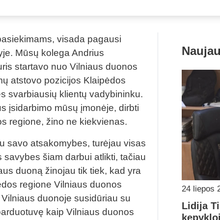
tą pasiekimams, visada pagausi
Naujau
yje. Mūsų kolega Andrius
 kuris startavo nuo Vilniaus duonos
mų atstovo pozicijos Klaipėdos
s svarbiausių klientų vadybininku.
s įsidarbimo mūsų įmonėje, dirbti
s regione, žino ne kiekvienas.
jau savo atsakomybes, turėjau visas
savybes šiam darbui atlikti, tačiau
aus duoną žinojau tik tiek, kad yra
pėdos regione Vilniaus duonos
24 liepos 
i Vilniaus duonoje susidūriau su
Lidija T
 parduotuvę kaip Vilniaus duonos
kepykloj