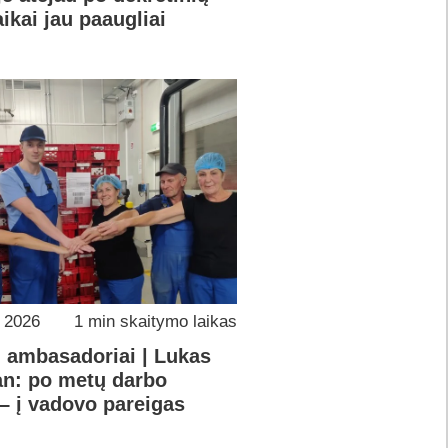
ikai jau paaugliai
o 2026
1 min skaitymo laikas
ų ambasadoriai | Lukas
an: po metų darbo
– į vadovo pareigas