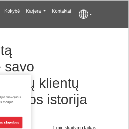
Kokybė
Karjera
Kontaktai
itą
ę savo
iausių klientų
rjeros istorija
jos funkcijas ir
ės medijos,
sus slapukus
1 min skaitymo laikas