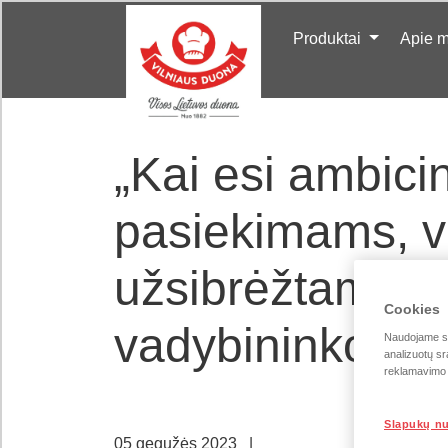
Produktai
Apie 
„Kai esi ambicing
pasiekimams, v
užsibrėžtame ka
Cookies
vadybininko And
Naudojame sla
analizuotų sr
reklamavimo i
Slapukų n
05 gegužės 2023
|