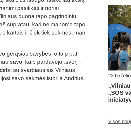
animi pasitikėti ir noriai
 Vilniaus duona tapo pagrindiniu
, aš supratau, kad neįmanoma tapo
o kartais ir šiek tiek sėkmės, man
vo gerąsias savybes, o taip pat
nau savo, kaip pardavėjo „svorį”,
dirbti su svarbiausiais Vilniaus
23 birželi
lijosi savo sėkmės istorija Andrius.
„Vilniau
„SOS va
iniciaty
Visos nau