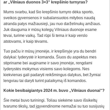
ar „Vilniaus duonos 3×3“ krepšinio turnyras?
Mums svarbu, kad šio krepšinio turnyro dėka sporto,
sveikos gyvensenos ir subalansuotos mitybos naudą
atranda patys mažiausieji, jau nuo darželinukų amžiaus.
Juk dauguma ir mūsų kolegų Vilniaus duonoje esame
tėvai, turime vaikų. Tad rūpi ši tema ir kaip verslo
atstovams, ir kaip tėvams.
Tuo pačiu ir mūsų įmonėje, ir krepšinyje yra du bendri
dalykai: lyderystė ir komanda. Šiuos du aspektus mes
stipriname bei auginame ir savo įmonėje, rengdami
lyderystės mokymus visiems savo kolegoms. Nes
kiekvienas gali padaryti reikšmingus dalykus, bet žymiai
lengviau tai daryti turint palaikymą iš komandos.
Kokie besibaigiantys 2024 m. buvo „Vilniaus duonai“?
Šie metai buvo turiningi. Toliau siekėme savo išsikeltų
tvarumo tikslų, tad įgyvendinome nemažai su tuo susijusių