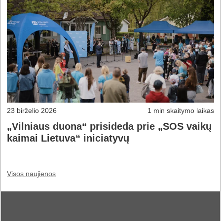
23 birželio 2026
1 min skaitymo laikas
„Vilniaus duona“ prisideda prie „SOS vaikų
kaimai Lietuva“ iniciatyvų
Visos naujienos