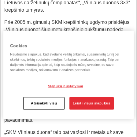
Lietuvos darželinukų čempionatas“, „Vilniaus duonos 3×3“
krepšinio turnyras.
Prie 2005 m. gimusių SKM krepšininkų ugdymo prisidėjusi
„Vilniaus duona“ šiuo metu krepšinio aukštumų padeda
pasiekti naujajai, 2013 m. gimusiai kartai.
Cookies
Karolio Čyžiaus vadovaujama „SKM-I Vilniaus duonos“
Naudojame slapukus, kad svetainė veiktų tinkamai, suasmenintų turinį bei
ekipa šį sezoną žaidžia net trijuose čempionatuose.
skelbimus, teiktų socialinės medijos funkcijas ir analizuotų srautą. Taip pat
dalijamės informacija apie tai, kaip naudojatės mūsų svetaine, su savo
„Pirmojo iššūkio“ (U12) čempionate komanda jau laimėjo
socialinės medijos, reklamavimo ir analizės partneriais.
visas žaistas 6 rungtynes. „SKM-I Vilniaus duona“ taip pat
dalyvauja „Jr. NBA Lithuania“ čempionate ir yra labai arti
Slapukų nustatymai
patekimo į finalo ketvertą. Šiame čempionate komandos
gina ne tik savo mokyklos, partnerių, bet ir tikrų NBA klubų
Atsisakyti visų
Leisti visus slapukus
garbę. „SKM-I Vilniaus duonai“ „Jr. NBA Lithuania“
čempionate atiteko istorinio klubo Niujorko „Knicks“
pavadinimas.
„SKM Vilniaus duona“ taip pat varžosi ir metais už save