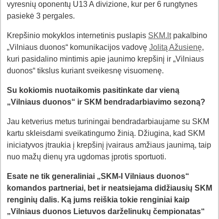
vyresnių oponentų U13 A divizione, kur per 6 rungtynes
pasiekė 3 pergales.
Krepšinio mokyklos internetinis puslapis
SKM.lt
pakalbino
„Vilniaus duonos“ komunikacijos vadovę
Jolitą Ažusienę
,
kuri pasidalino mintimis apie jaunimo krepšinį ir „Vilniaus
duonos“ tikslus kuriant sveikesnę visuomenę.
Su kokiomis nuotaikomis pasitinkate dar vieną
„Vilniaus duonos“ ir SKM bendradarbiavimo sezoną?
Jau ketverius metus turiningai bendradarbiaujame su SKM
kartu skleisdami sveikatingumo žinią. Džiugina, kad SKM
iniciatyvos įtraukia į krepšinį įvairaus amžiaus jaunimą, taip
nuo mažų dienų yra ugdomas įprotis sportuoti.
Esate ne tik generaliniai „SKM-I Vilniaus duonos“
komandos partneriai, bet ir neatsiejama didžiausių SKM
renginių dalis. Ką jums reiškia tokie renginiai kaip
„Vilniaus duonos Lietuvos darželinukų čempionatas“