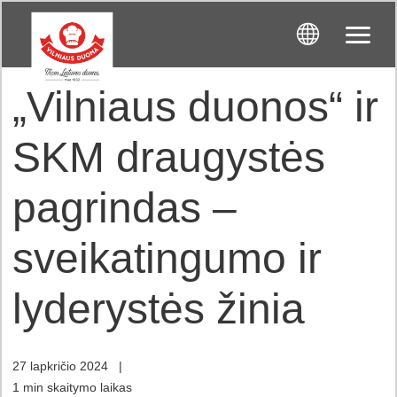
„Vilniaus duonos“ ir
SKM draugystės
pagrindas –
sveikatingumo ir
lyderystės žinia
27 lapkričio 2024
|
1 min skaitymo laikas