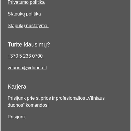
Privatumo politika
Slapukų politika
Slapukų nustatymai
Turite klausimų?
+370 5 233 0700
vduona@vduona.lt
Karjera
Prisijunk prie stiprios ir profesionalios „Vilniaus
duonos“ komandos!
Prisijunk