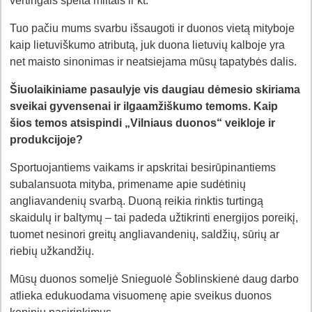
vertingais spelta miltais ir kt.
Tuo pačiu mums svarbu išsaugoti ir duonos vietą mityboje
kaip lietuviškumo atributą, juk duona lietuvių kalboje yra
net maisto sinonimas ir neatsiejama mūsų tapatybės dalis.
Šiuolaikiniame pasaulyje vis daugiau dėmesio skiriama
sveikai gyvensenai ir ilgaamžiškumo temoms. Kaip
šios temos atsispindi „Vilniaus duonos“ veikloje ir
produkcijoje?
Sportuojantiems vaikams ir apskritai besirūpinantiems
subalansuota mityba, primename apie sudėtinių
angliavandenių svarbą. Duoną reikia rinktis turtingą
skaidulų ir baltymų – tai padeda užtikrinti energijos poreikį,
tuomet nesinori greitų angliavandenių, saldžių, sūrių ar
riebių užkandžių.
Mūsų duonos someljė Snieguolė Šoblinskienė daug darbo
atlieka edukuodama visuomenę apie sveikus duonos