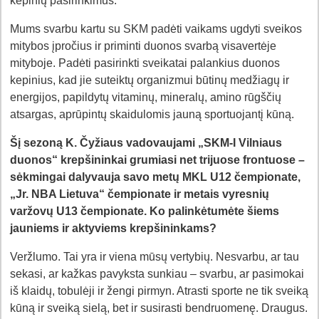
kepinių pasirinkimus.
Mums svarbu kartu su SKM padėti vaikams ugdyti sveikos
mitybos įpročius ir priminti duonos svarbą visavertėje
mityboje. Padėti pasirinkti sveikatai palankius duonos
kepinius, kad jie suteiktų organizmui būtinų medžiagų ir
energijos, papildytų vitaminų, mineralų, amino rūgščių
atsargas, aprūpintų skaidulomis jauną sportuojantį kūną.
Šį sezoną K. Čyžiaus vadovaujami „SKM-I Vilniaus
duonos“ krepšininkai grumiasi net trijuose frontuose –
sėkmingai dalyvauja savo metų MKL U12 čempionate,
„Jr. NBA Lietuva“ čempionate ir metais vyresnių
varžovų U13 čempionate. Ko palinkėtumėte šiems
jauniems ir aktyviems krepšininkams?
Veržlumo. Tai yra ir viena mūsų vertybių. Nesvarbu, ar tau
sekasi, ar kažkas pavyksta sunkiau – svarbu, ar pasimokai
iš klaidų, tobulėji ir žengi pirmyn. Atrasti sporte ne tik sveiką
kūną ir sveiką sielą, bet ir susirasti bendruomenę. Draugus.