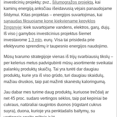
investicinių projektų: pvz.,
šilumogrąžos projektą
, kai
kaminų energiją anksčiau išeidavusią vėjais panaudojame
šildymui. Kitas projektas – energijos suvartojimas, kai
sąnaudas fiksuojame kone kiekviename kepyklos
žingsnyje
: kiek suvartojame vandens, elektros, garų, dujų.
Iš viso į gamybos investicinius projektus šiemet
investavome
1,3 mln
. eurų. Visa tai prisideda prie
efektyvumo sprendimų ir taupesnio energijos naudojimo.
Mūsų tvarumo strategijoje vienas iš trijų svarbiausių tikslų –
per kelerius metus padvigubinti mūsų asortimente sveikatai
palankių produktų skaičių. Tai yra turėti dar daugiau
produktų, kurie yra iš viso grūdo, turi daugiau skaidulų,
mažiau druskos, taip pat mažinti skanėstų kaloringumą.
Jau dabar mes turime daug produktų, kuriuose trečdalį ar
net 45 proc. sudaro vertingos sėklos, taip pat kepiniai be
cukraus, natūraliai raugintos duonos (rūgstant cukrus
suyra), duona, kurioje yra penktadalis baltymų, su