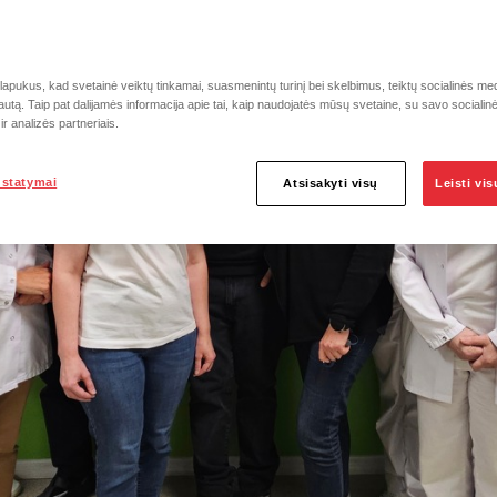
pukus, kad svetainė veiktų tinkamai, suasmenintų turinį bei skelbimus, teiktų socialinės medi
autą. Taip pat dalijamės informacija apie tai, kaip naudojatės mūsų svetaine, su savo socialin
r analizės partneriais.
ustatymai
Atsisakyti visų
Leisti vi