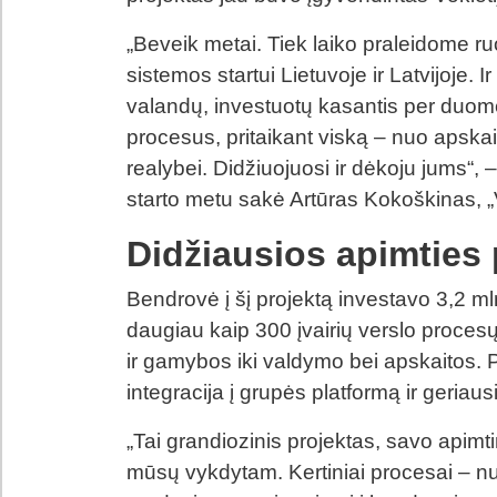
„Beveik metai. Tiek laiko praleidome 
sistemos startui Lietuvoje ir Latvijoje.
valandų, investuotų kasantis per duomen
procesus, pritaikant viską – nuo apska
realybei. Didžiuojuosi ir dėkoju jums“
starto metu sakė Artūras Kokoškinas, 
Didžiausios apimties 
Bendrovė į šį projektą investavo 3,2 ml
daugiau kaip 300 įvairių verslo procesų
ir gamybos iki valdymo bei apskaitos. Pa
integracija į grupės platformą ir geriaus
„Tai grandiozinis projektas, savo apimt
mūsų vykdytam. Kertiniai procesai – n