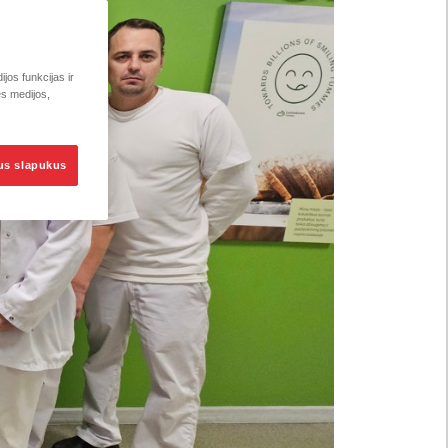
jos funkcijas ir
ės medijos,
sus slapukus