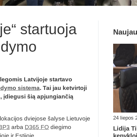
je“ startuoja
Naujau
aldymo
legomis Latvijoje startavo
aldymo sistema
. Tai jau ketvirtoji
 įdiegusi šią apjungiančią
24 liepos 
 lokacijos dviejose šalyse Lietuvoje
BP3
arba
D365 FO
diegimo
Lidija T
je ir Estijoje.
kepykloj