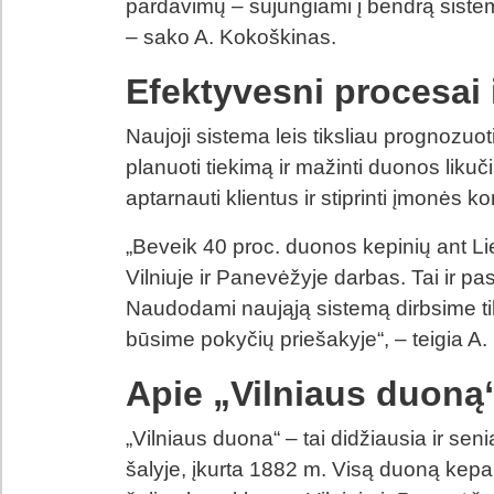
pardavimų – sujungiami į bendrą siste
– sako A. Kokoškinas.
Efektyvesni procesai 
Naujoji sistema leis tiksliau prognozuo
planuoti tiekimą ir mažinti duonos likuč
aptarnauti klientus ir stiprinti įmonės
„Beveik 40 proc. duonos kepinių ant L
Vilniuje ir Panevėžyje darbas. Tai ir p
Naudodami naująją sistemą dirbsime tiks
būsime pokyčių priešakyje“, – teigia A
Apie „Vilniaus duoną
„Vilniaus duona“ – tai didžiausia ir sen
šalyje, įkurta 1882 m. Visą duoną kepa 