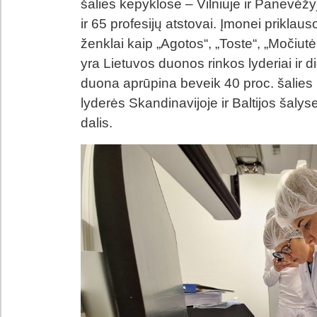
šalies kepyklose – Vilniuje ir Panevėžy
ir 65 profesijų atstovai. Įmonei priklau
ženklai kaip „Agotos“, „Toste“, „Močiutės
yra Lietuvos duonos rinkos lyderiai ir d
duona aprūpina beveik 40 proc. šalies
lyderės Skandinavijoje ir Baltijos šal
dalis.