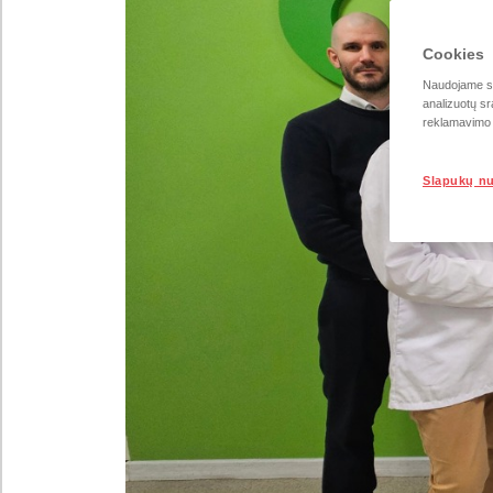
Cookies
Naudojame sla
analizuotų sr
reklamavimo i
Slapukų n