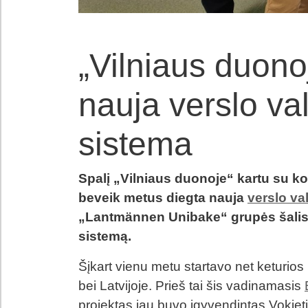
„Vilniaus duono
nauja verslo v
sistema
Spalį „Vilniaus duonoje“ kartu su ko
beveik metus diegta nauja
verslo v
„Lantmännen Unibake“ grupės šalis,
sistemą.
Šįkart vienu metu startavo net keturios
bei Latvijoje. Prieš tai šis vadinamasis
projektas jau buvo įgyvendintas Vokietijo