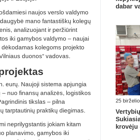
dabar va
ruošdamiesi naujos verslo valdymo
 Ir daugybė mano fantastiškų kolegų
is, analizuojant ir peržiūrint
itos iki gamybos valdymo – naujai
, – dėkodamas kolegoms projekto
„Vilniaus duonos“ vadovas.
projektas
n. eurų. Naujoji sistema apjungia
 – nuo finansų analizės, logistikos
25 birželi
grindinis tikslas – pilna
ių tarptautinių praktikų diegimas.
Vertybi
Sukiasi
imi neprilygstantis jokiam kitam
krovėju 
uo planavimo, gamybos iki