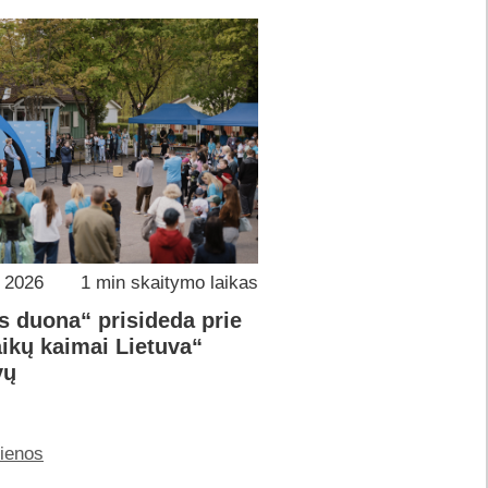
o 2026
1 min skaitymo laikas
s duona“ prisideda prie
ikų kaimai Lietuva“
vų
jienos