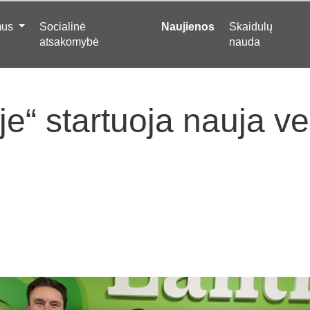
mus
Socialinė
Naujienos
Skaidulų
atsakomybė
nauda
je“ startuoja nauja v