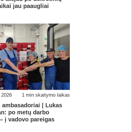
ikai jau paaugliai
o 2026
1 min skaitymo laikas
ų ambasadoriai | Lukas
an: po metų darbo
– į vadovo pareigas