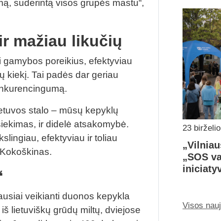
mą, suderintą visos grupės mastu“,
ir mažiau likučių
ti gamybos poreikius, efektyviau
ių kiekį. Tai padės dar geriau
 konkurencingumą.
ietuvos stalo – mūsų kepyklų
asiekimas, ir didelė atsakomybė.
23 birželi
lingiau, efektyviau ir toliau
„Vilniau
. Kokoškinas.
„SOS va
iniciaty
“
iausiai veikianti duonos kepykla
Visos nau
iš lietuviškų grūdų miltų, dviejose