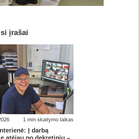
si įrašai
2026
1 min skaitymo laikas
interienė: Į darbą
e atėjau po dekretinių –