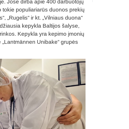
je. Jose dirba apie 400 darbuotojų
so tokie populiariarūs duonos prekių
“, „Rugelis“ ir kt. „Vilniaus duona“
idžiausia kepykla Baltijos šalyse,
 rinkos. Kepykla yra kepimo įmonių
yse „Lantmännen Unibake“ grupės