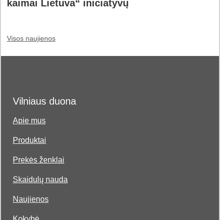
kaimai Lietuva“ iniciatyvų
Visos naujienos
Vilniaus duona
Apie mus
Produktai
Prekės ženklai
Skaidulų nauda
Naujienos
Kokybė