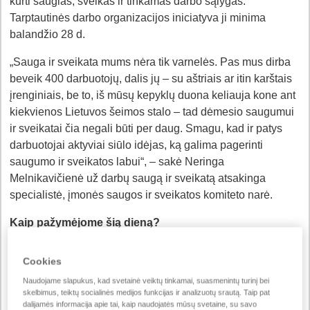
kurti saugias, sveikas ir tinkamas darbo sąlygas.
Tarptautinės darbo organizacijos iniciatyva ji minima
balandžio 28 d.
„Sauga ir sveikata mums nėra tik varnelės. Pas mus dirba
beveik 400 darbuotojų, dalis jų – su aštriais ar itin karštais
įrenginiais, be to, iš mūsų kepyklų duona keliauja kone ant
kiekvienos Lietuvos šeimos stalo – tad dėmesio saugumui
ir sveikatai čia negali būti per daug. Smagu, kad ir patys
darbuotojai aktyviai siūlo idėjas, ką galima pagerinti
saugumo ir sveikatos labui“, – sakė Neringa
Melnikavičienė už darbų saugą ir sveikatą atsakinga
specialistė, įmonės saugos ir sveikatos komiteto narė.
Kaip pažymėjome šią dieną?
🌿Pusryčiaudami ar pietaudami įmonės virtuvėlėse kolegos
Cookies
galėjo daugiau sužinoti apie „Rakto skylutės“ simbolį ir juo
Naudojame slapukus, kad svetainė veiktų tinkamai, suasmenintų turinį bei
pažymėtų produktų naudą žmogaus sveikatai. 🌿
skelbimus, teiktų socialinės medijos funkcijas ir analizuotų srautą. Taip pat
Gaminomės ir ragavome įvairių sveikatai palankių
dalijamės informacija apie tai, kaip naudojatės mūsų svetaine, su savo