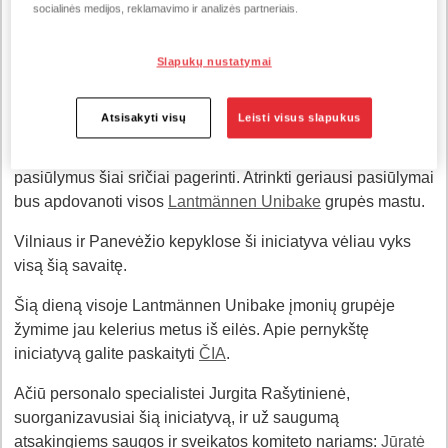
sumuštinių 🥪 – su jų receptais mums padėjo ilgametė
UAB
socialinės medijos, reklamavimo ir analizės partneriais.
„Vilniaus duona
”​ partnerė
Kristina Pišniukaitė Šimkienė
iš
#AntMedinesLentelės
. 🌿Skanavome sveiko gėrimo –
Slapukų nustatymai
beržų sulos su įvairiais pagardais 🌿Visos grupės mastu
atliekame darbuotojų apklausą ir kviečiame išsakyti savo
Atsisakyti visų
Leisti visus slapukus
nuomonę apie darbuotojų saugą ir sveikatą mūsų
organizacijoje. 🌿Taip pat kolegas kviečiame pateikti savo
pasiūlymus šiai sričiai pagerinti. Atrinkti geriausi pasiūlymai
bus apdovanoti visos
Lantmännen Unibake
grupės mastu.
Vilniaus ir Panevėžio kepyklose ši iniciatyva vėliau vyks
visą šią savaitę.
Šią dieną visoje Lantmännen Unibake įmonių grupėje
žymime jau kelerius metus iš eilės. Apie pernykštę
iniciatyvą galite paskaityti
ČIA
.
Ačiū personalo specialistei Jurgita Rašytinienė,
suorganizavusiai šią iniciatyvą, ir už saugumą
atsakingiems saugos ir sveikatos komiteto nariams:
Jūratė