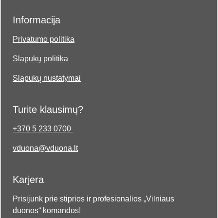
Informacija
Privatumo politika
Slapukų politika
Slapukų nustatymai
Turite klausimų?
+370 5 233 0700
vduona@vduona.lt
Karjera
Prisijunk prie stiprios ir profesionalios „Vilniaus
duonos“ komandos!