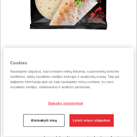
Prekės numeris 223470
Cookies
Tortilijos kvietinės 370g
Naudojame slapukus, kad svetainė veiktų tinkamai, suasmenintų turinį bei
skelbimus, teiktų socialinės medijos funkcijas ir analizuotų srautą. Taip pat
370 g / vienetą
dalijamės informacija apie tai, kaip naudojatės mūsų svetaine, su savo
socialinės medijos, reklamavimo ir analizės partneriais.
Tai – “Vilniaus duonos” NAUJIENA – kvietinės didžiosios
Slapukų nustatymai
tortilijos.
Atsisakyti visų
Leisti visus slapukus
INGREDIENTAI
KVIETINIAI miltai (73 %) (ES), vanduo, rapsų aliejus,