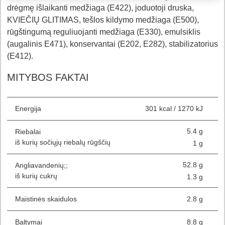
drėgmę išlaikanti medžiaga (E422), joduotoji druska,
KVIEČIŲ GLITIMAS, tešlos kildymo medžiaga (E500),
rūgštingumą reguliuojanti medžiaga (E330), emulsiklis
(augalinis E471), konservantai (E202, E282), stabilizatorius
(E412).
MITYBOS FAKTAI
Energija
301 kcal / 1270 kJ
5.4 g
Riebalai
iš kurių sočiųjų riebalų rūgščių
1 g
52.8 g
Angliavandenių;;
iš kurių cukrų
1.3 g
Maistinės skaidulos
2.8 g
Baltymai
8.8 g