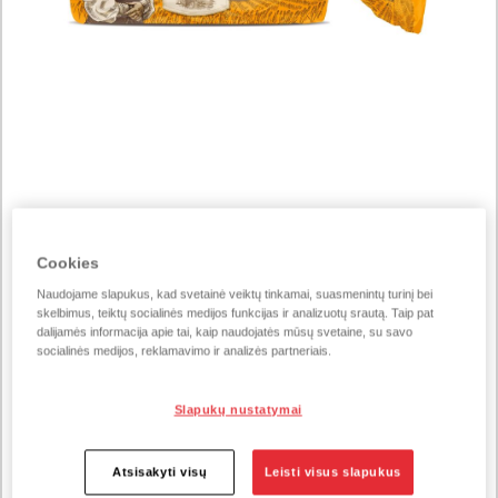
Prekės numeris 226832
Cookies
Močiutės juoda duona su
Naudojame slapukus, kad svetainė veiktų tinkamai, suasmenintų turinį bei
saulėgrąžomis, 450 g​
skelbimus, teiktų socialinės medijos funkcijas ir analizuotų srautą. Taip pat
dalijamės informacija apie tai, kaip naudojatės mūsų svetaine, su savo
socialinės medijos, reklamavimo ir analizės partneriais.
450 g / vienetą
Slapukų nustatymai
Daug skaidulų ir baltymų turinti duona suteikia ilgai
išliekantį sotumo jausmą, o saulėgrąžos – vertingų
Atsisakyti visų
Leisti visus slapukus
nesočiųjų riebalų, vitamino E ir magnio šaltinis, palankus