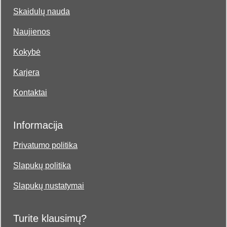
Skaidulų nauda
Naujienos
Kokybė
Karjera
Kontaktai
Informacija
Privatumo politika
Slapukų politika
Slapukų nustatymai
Turite klausimų?