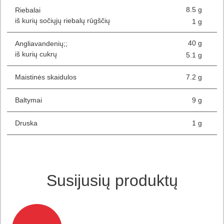
8.5 g
Riebalai
iš kurių sočiųjų riebalų rūgščių
1 g
40 g
Angliavandenių;;
iš kurių cukrų
5.1 g
Maistinės skaidulos
7.2 g
Baltymai
9 g
Druska
1 g
Susijusių produktų