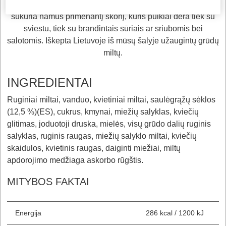
širdžiai bei energijos apykaitai. Kmynų ir salyklo aromatas
sukuria namus primenantį skonį, kuris puikiai dera tiek su
sviestu, tiek su brandintais sūriais ar sriubomis bei
salotomis. Iškepta Lietuvoje iš mūsų šalyje užaugintų grūdų
miltų.
INGREDIENTAI
Ruginiai miltai, vanduo, kvietiniai miltai, saulėgrąžų sėklos
(12,5 %)(ES), cukrus, kmynai, miežių salyklas, kviečių
glitimas, joduotoji druska, mielės, visų grūdo dalių ruginis
salyklas, ruginis raugas, miežių salyklo miltai, kviečių
skaidulos, kvietinis raugas, daiginti miežiai, miltų
apdorojimo medžiaga askorbo rūgštis.
MITYBOS FAKTAI
Energija
286 kcal / 1200 kJ