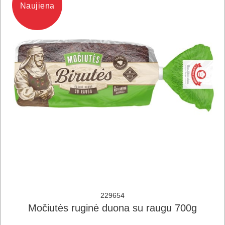
Naujiena
229654
Močiutės ruginė duona su raugu 700g