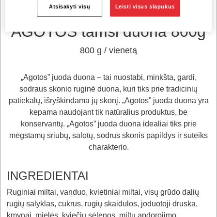
Atsisakyti visų
Leisti visus slapukus
Prekės numeris 32695
AGOTOS tamsi duona 800g
800 g / vienetą
„Agotos” juoda duona – tai nuostabi, minkšta, gardi,
sodraus skonio ruginė duona, kuri tiks prie tradicinių
patiekalų, išryškindama jų skonį. „Agotos” juoda duona yra
kepama naudojant tik natūralius produktus, be
konservantų. „Agotos” juoda duona idealiai tiks prie
mėgstamų sriubų, salotų, sodrus skonis papildys ir suteiks
charakterio.
INGREDIENTAI
Ruginiai miltai, vanduo, kvietiniai miltai, visų grūdo dalių
rugių salyklas, cukrus, rugių skaidulos, joduotoji druska,
kmynai, mielės, kviečių sėlenos, miltų apdorojimo