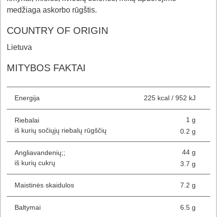
medžiaga askorbo rūgštis.
COUNTRY OF ORIGIN
Lietuva
MITYBOS FAKTAI
Energija
225 kcal / 952 kJ
1 g
Riebalai
iš kurių sočiųjų riebalų rūgščių
0.2 g
44 g
Angliavandenių;;
iš kurių cukrų
3.7 g
Maistinės skaidulos
7.2 g
Baltymai
6.5 g