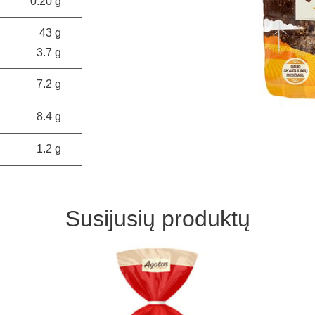
0.20 g
43 g
3.7 g
7.2 g
8.4 g
1.2 g
Susijusių produktų