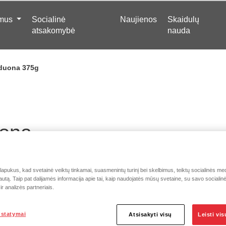
 mus
Socialinė
Naujienos
Skaidulų
atsakomybė
nauda
duona 375g
ona
pukus, kad svetainė veiktų tinkamai, suasmenintų turinį bei skelbimus, teiktų socialinės medi
autą. Taip pat dalijamės informacija apie tai, kaip naudojatės mūsų svetaine, su savo socialin
r analizės partneriais.
nkšta, gardi,
ustatymai
Atsisakyti visų
Leisti vi
rie tradicinių