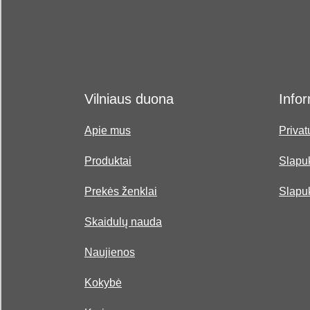
Vilniaus duona
Infor
Apie mus
Privat
Produktai
Slapuk
Prekės ženklai
Slapu
Skaidulų nauda
Naujienos
Kokybė