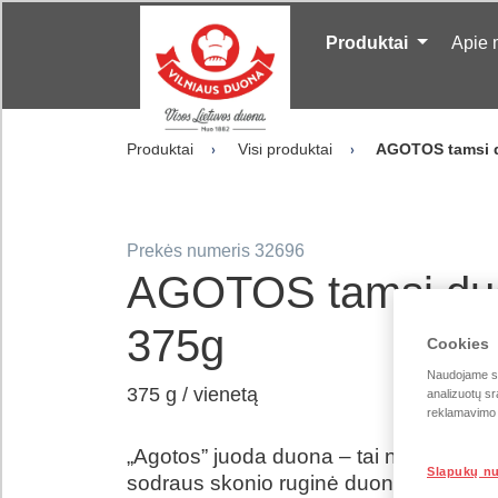
Produktai
Apie
Produktai
Visi produktai
AGOTOS tamsi 
Prekės numeris 32696
AGOTOS tamsi du
375g
Cookies
Naudojame sla
375 g / vienetą
analizuotų sr
reklamavimo i
„Agotos” juoda duona – tai nuostabi, mi
Slapukų n
sodraus skonio ruginė duona, kuri tiks p