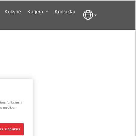
Kokybė
Karjera
Kontaktai
jos funkcijas ir
ės medijos,
sus slapukus