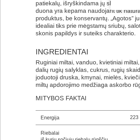
patiekalų, išryškindama jų skonį. „Agot
duona yra kepama naudojant tik natūra
produktus, be konservantų. „Agotos” 
idealiai tiks prie mėgstamų sriubų, salo
skonis papildys ir suteiks charakterio.
INGREDIENTAI
Ruginiai miltai, vanduo, kvietiniai miltai
dalių rugių salyklas, cukrus, rugių skai
joduotoji druska, kmynai, mielės, kvieč
miltų apdorojimo medžiaga askorbo rūg
MITYBOS FAKTAI
223 
Energija
Riebalai
iš kurių sočiųjų riebalų rūgščių