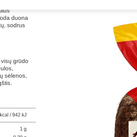
os” juoda
lius
juoda duona
tų, sodrus
, visų grūdo
dulos,
ių sėlenos,
štis.
kcal / 942 kJ
1 g