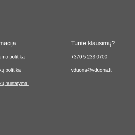
macija
Turite klausimų?
umo politika
+370 5 233 0700
ų politika
vduona@vduona.lt
kų nustatymai