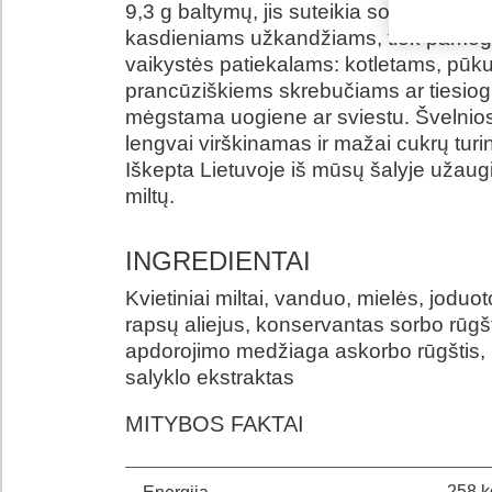
9,3 g baltymų, jis suteikia sotumo ir tink
kasdieniams užkandžiams, tiek pamėg
vaikystės patiekalams: kotletams, pūk
prancūziškiems skrebučiams ar tiesiog
mėgstama uogiene ar sviestu. Švelnios
lengvai virškinamas ir mažai cukrų turi
Iškepta Lietuvoje iš mūsų šalyje užaug
miltų.
INGREDIENTAI
Kvietiniai miltai, vanduo, mielės, joduot
rapsų aliejus, konservantas sorbo rūgšt
apdorojimo medžiaga askorbo rūgštis,
salyklo ekstraktas
MITYBOS FAKTAI
258 k