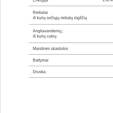
Energija
Riebalai
iš kurių sočiųjų riebalų rūgščių
Angliavandenių;;
iš kurių cukrų
Maistinės skaidulos
Baltymai
Druska