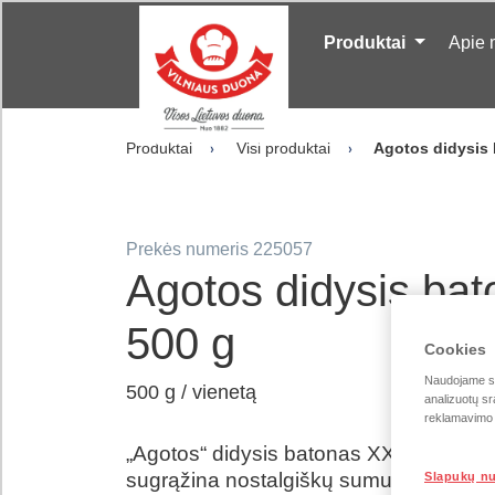
Produktai
Apie
Produktai
Visi produktai
Agotos didysis 
Prekės numeris 225057
Agotos didysis bat
500 g
Cookies
Naudojame sla
500 g / vienetą
analizuotų sr
reklamavimo i
„Agotos“ didysis batonas XXL – klasika,
sugrąžina nostalgiškų sumuštinių skonį.
Slapukų n