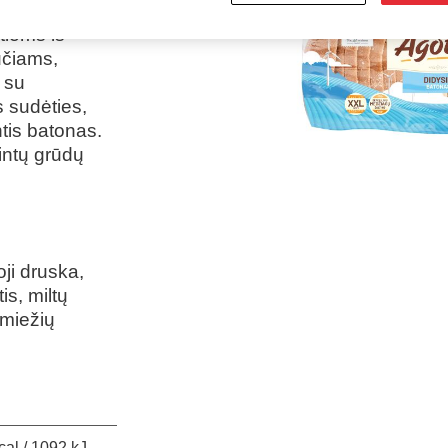
a tiek
tiems iš
učiams,
 su
 sudėties,
ntis batonas.
intų grūdų
oji druska,
is, miltų
 miežių
cal / 1092 kJ