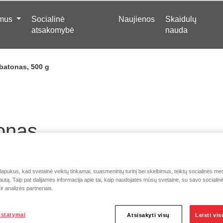
 mus
Socialinė
Naujienos
Skaidulų
atsakomybė
nauda
batonas, 500 g
onas,
pukus, kad svetainė veiktų tinkamai, suasmenintų turinį bei skelbimus, teiktų socialinės medi
autą. Taip pat dalijamės informacija apie tai, kaip naudojatės mūsų svetaine, su savo socialin
r analizės partneriais.
 kuri
 Turintis net
ustatymai
Atsisakyti visų
Leisti vi