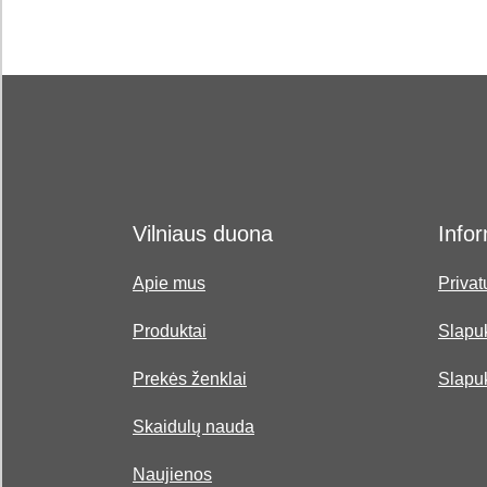
Vilniaus duona
Infor
Apie mus
Privat
Produktai
Slapuk
Prekės ženklai
Slapu
Skaidulų nauda
Naujienos