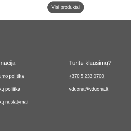
Visi produktai
macija
Turite klausimų?
umo politika
+370 5 233 0700
ų politika
vduona@vduona.lt
kų nustatymai