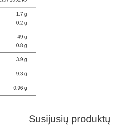
1.7 g
0.2 g
49 g
0.8 g
3.9 g
9.3 g
0.96 g
Susijusių produktų