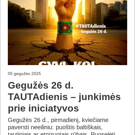
05 gegužės 2025
Gegužės 26 d.
TAUTAdienis – junkimės
prie iniciatyvos
Gegužės 26 d., pirmadienį, kviečiame
paversti neeiliniu: puoštis baltiškais,
tautiniais ar etnizuotais rūbais. Puoselėti