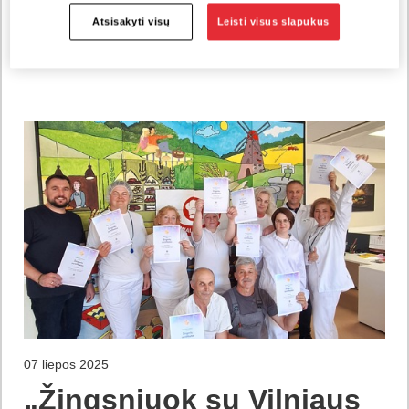
tuomet jau kontaktuoja tie kandidatai,
Atsisakyti visų
Leisti visus slapukus
kuriems šis atlygis priimtinas.
07 liepos 2025
„Žingsniuok su Vilniaus