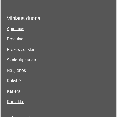
Vilniaus duona
Apie mus
Produktai
Prekės ženklai
Skaidulų nauda
Naujienos
Kokybė
Karjera
Kontaktai