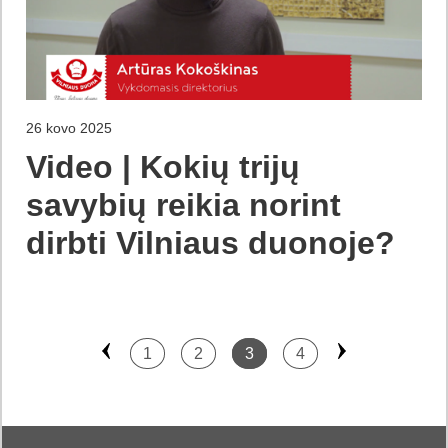
26 kovo 2025
Video | Kokių trijų
savybių reikia norint
dirbti Vilniaus duonoje?
1
2
3
4