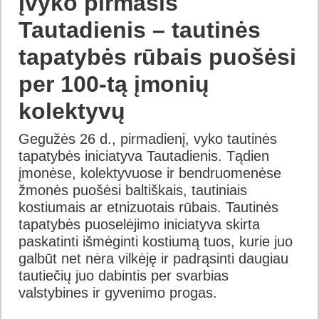
Įvyko pirmasis
Tautadienis – tautinės
tapatybės rūbais puošėsi
per 100-tą įmonių
kolektyvų
Gegužės 26 d., pirmadienį, vyko tautinės
tapatybės iniciatyva Tautadienis. Tądien
įmonėse, kolektyvuose ir bendruomenėse
žmonės puošėsi baltiškais, tautiniais
kostiumais ar etnizuotais rūbais. Tautinės
tapatybės puoselėjimo iniciatyva skirta
paskatinti išmėginti kostiumą tuos, kurie juo
galbūt net nėra vilkėję ir padrąsinti daugiau
tautiečių juo dabintis per svarbias
valstybines ir gyvenimo progas.