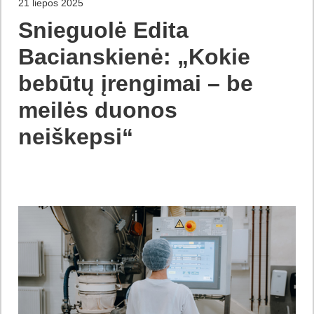
21 liepos 2025
Snieguolė Edita
Bacianskienė: „Kokie
bebūtų įrengimai – be
meilės duonos
neiškepsi“