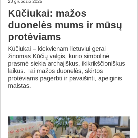
23 gruodžio 2025
Kūčiukai: mažos
duonelės mums ir mūsų
protėviams
Kūčiukai – kiekvienam lietuviui gerai
žinomas Kūčių valgis, kurio simbolinė
prasmė siekia archajiškus, ikikrikščioniškus
laikus. Tai mažos duonelės, skirtos
protėviams pagerbti ir pavaišinti, apeiginis
maistas.