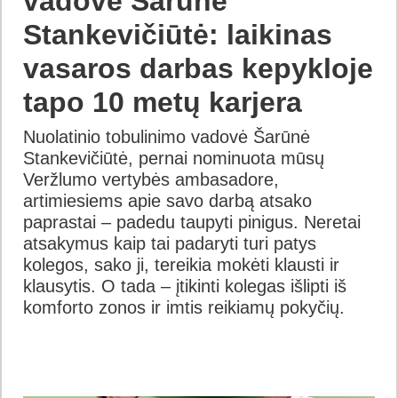
vadovė Šarūnė
Stankevičiūtė: laikinas
vasaros darbas kepykloje
tapo 10 metų karjera
Nuolatinio tobulinimo vadovė Šarūnė
Stankevičiūtė, pernai nominuota mūsų
Veržlumo vertybės ambasadore,
artimiesiems apie savo darbą atsako
paprastai – padedu taupyti pinigus. Neretai
atsakymus kaip tai padaryti turi patys
kolegos, sako ji, tereikia mokėti klausti ir
klausytis. O tada – įtikinti kolegas išlipti iš
komforto zonos ir imtis reikiamų pokyčių.