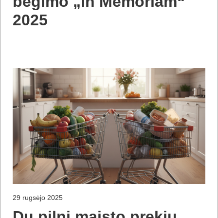
bėgimo „In Memoriam“
2025
29 rugsėjo 2025
Du pilni maisto prekių