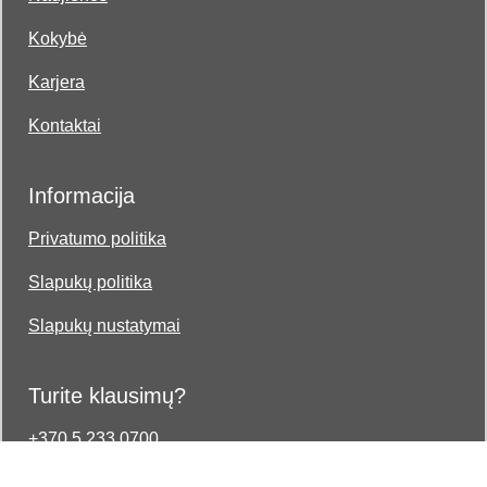
Kokybė
Karjera
Kontaktai
Informacija
Privatumo politika
Slapukų politika
Slapukų nustatymai
Turite klausimų?
+370 5 233 0700
vduona@vduona.lt