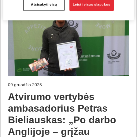
Atsisakyti visų
Leisti visus slapukus
09 gruodžio 2025
Atvirumo vertybės
ambasadorius Petras
Bieliauskas: „Po darbo
Anglijoje – grįžau