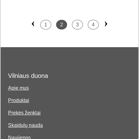
1
2
3
4
Vilniaus duona
Apie mus
Produktai
Prekės ženklai
Skaidulų nauda
Naujienos