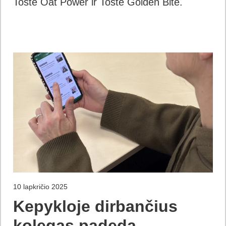
Toste Oat Power ir Toste Golden Bite.
10 lapkričio 2025
Kepykloje dirbančius
kolegas padeda