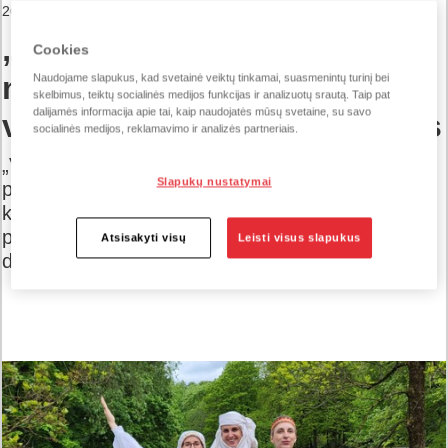
26 gegužės 2026
„Vilniaus duona“ pristato
Cookies
naujieną: neraikytas
Naudojame slapukus, kad svetainė veiktų tinkamai, suasmenintų turinį bei
skelbimus, teiktų socialinės medijos funkcijas ir analizuotų srautą. Taip pat
dalijamės informacija apie tai, kaip naudojatės mūsų svetaine, su savo
vardines „Močiutės“ duonas
socialinės medijos, reklamavimo ir analizės partneriais.
„Vilniaus duona“ rinkai pristato naują „Močiutės“
Slapukų nustatymai
prekės ženklo kepinį – neraikytą suasmenintą
kaimiškos ruginės duonos kepalėlį. Tai bene
pirmas kartas kai personalizacija naudojama
Atsisakyti visų
Leisti visus slapukus
duonos kepiniuose.