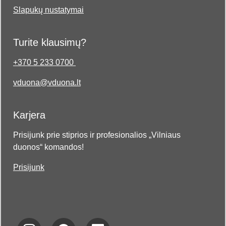
Slapukų nustatymai
Turite klausimų?
+370 5 233 0700
vduona@vduona.lt
Karjera
Prisijunk prie stiprios ir profesionalios „Vilniaus
duonos“ komandos!
Prisijunk