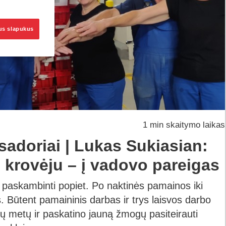
sus slapukus
1 min skaitymo laikas
adoriai | Lukas Sukiasian:
 krovėju – į vadovo pareigas
paskambinti popiet. Po naktinės pamainos iki
 Būtent pamaininis darbas ir trys laisvos darbo
rų metų ir paskatino jauną žmogų pasiteirauti