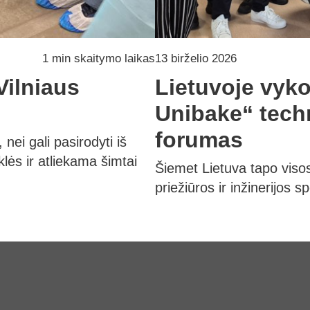
1 min skaitymo laikas
13 birželio 2026
Vilniaus
Lietuvoje vyk
Unibake“ techn
forumas
ei gali pasirodyti iš
lės ir atliekama šimtai
Šiemet Lietuva tapo vis
priežiūros ir inžinerijos s