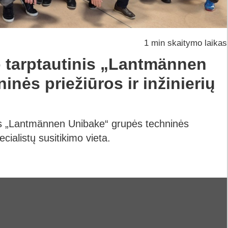
1 min skaitymo laikas
o tarptautinis „Lantmännen
inės priežiūros ir inžinierių
os „Lantmännen Unibake“ grupės techninės
pecialistų susitikimo vieta.