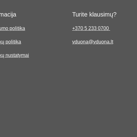
macija
Turite klausimų?
umo politika
+370 5 233 0700
ų politika
vduona@vduona.lt
kų nustatymai