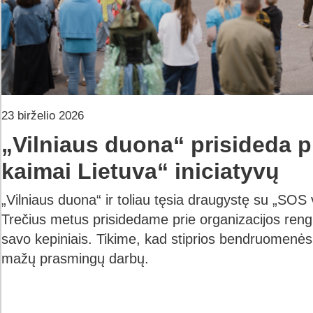
23 birželio 2026
„Vilniaus duona“ prisideda p
kaimai Lietuva“ iniciatyvų
„Vilniaus duona“ ir toliau tęsia draugystę su „SOS 
Trečius metus prisidedame prie organizacijos ren
savo kepiniais. Tikime, kad stiprios bendruomenė
mažų prasmingų darbų.