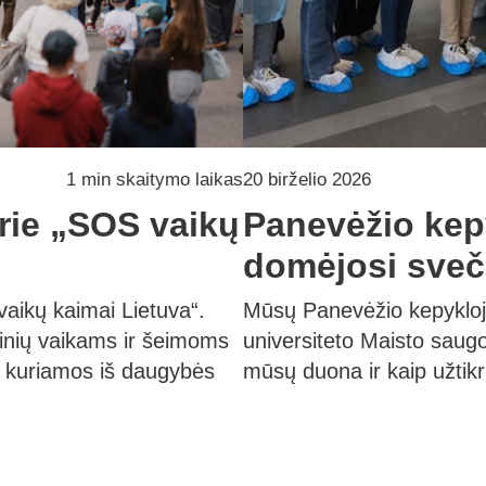
1 min skaitymo laikas
20 birželio 2026
rie „SOS vaikų
Panevėžio kep
domėjosi sveč
vaikų kaimai Lietuva“.
Mūsų Panevėžio kepykloj
ginių vaikams ir šeimoms
universiteto Maisto saugo
s kuriamos iš daugybės
mūsų duona ir kaip užtik