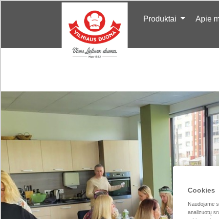
Produktai
Apie 
Cookies
Naudojame sla
analizuotų sr