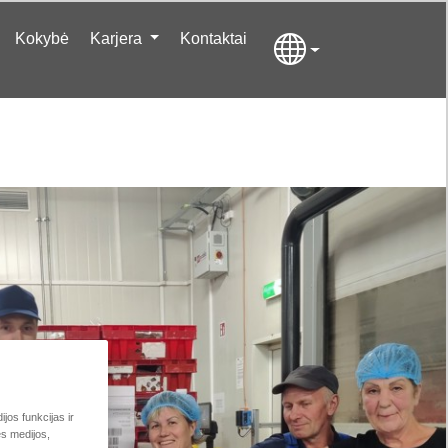
Kokybė
Karjera
Kontaktai
jos funkcijas ir
ės medijos,