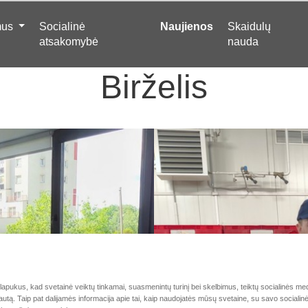
mus
Socialinė
Naujienos
Skaidulų
atsakomybė
nauda
Birželis
pukus, kad svetainė veiktų tinkamai, suasmenintų turinį bei skelbimus, teiktų socialinės medi
autą. Taip pat dalijamės informacija apie tai, kaip naudojatės mūsų svetaine, su savo socialin