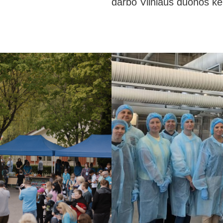
darbo Vilniaus duonos ke