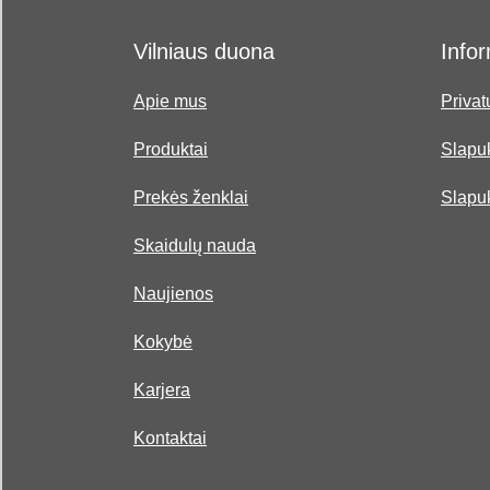
Vilniaus duona
Infor
Apie mus
Privat
Produktai
Slapuk
Prekės ženklai
Slapu
Skaidulų nauda
Naujienos
Kokybė
Karjera
Kontaktai