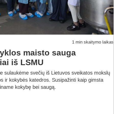
1 min skaitymo laikas
yklos maisto sauga
iai iš LSMU
e sulaukėme svečių iš Lietuvos sveikatos mokslų
s ir kokybės katedros. Susipažinti kaip gimsta
riname kokybę bei saugą.