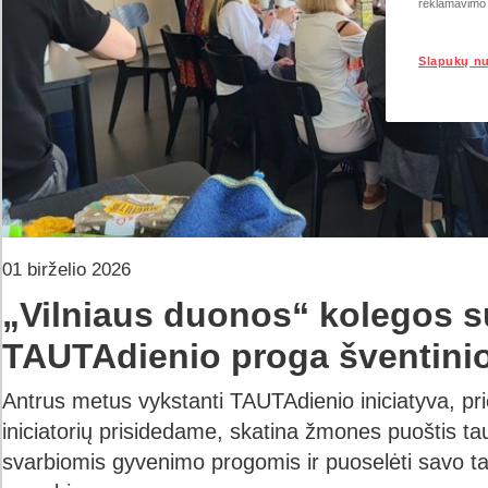
reklamavimo i
Slapukų n
01 birželio 2026
„Vilniaus duonos“ kolegos s
TAUTAdienio proga šventinio
Antrus metus vykstanti TAUTAdienio iniciatyva, prie
iniciatorių prisidedame, skatina žmones puoštis ta
svarbiomis gyvenimo progomis ir puoselėti savo t