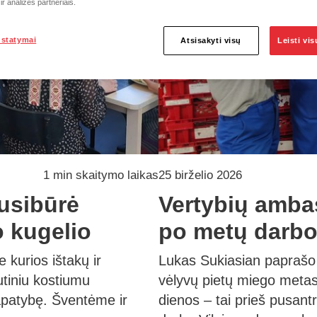
r analizės partneriais.
ustatymai
Atsisakyti visų
Leisti vi
1 min skaitymo laikas
25 birželio 2026
usibūrė
Vertybių ambas
 kugelio
po metų darbo
 kurios ištakų ir
Lukas Sukiasian paprašo 
utiniu kostiumu
vėlyvų pietų miego metas.
apatybę. Šventėme ir
dienos – tai prieš pusant