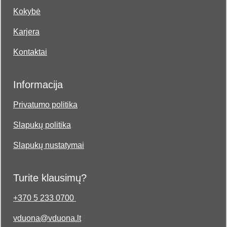
Kokybė
Karjera
Kontaktai
Informacija
Privatumo politika
Slapukų politika
Slapukų nustatymai
Turite klausimų?
+370 5 233 0700
vduona@vduona.lt