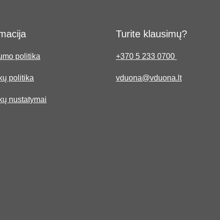
macija
Turite klausimų?
umo politika
+370 5 233 0700
ų politika
vduona@vduona.lt
kų nustatymai