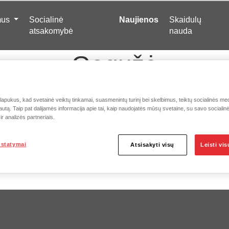
mus
Socialinė
Naujienos
Skaidulų
atsakomybė
nauda
Gegužė
pukus, kad svetainė veiktų tinkamai, suasmenintų turinį bei skelbimus, teiktų socialinės medi
autą. Taip pat dalijamės informacija apie tai, kaip naudojatės mūsų svetaine, su savo socialin
1 min skaitymo laikas
r analizės partneriais.
 siekti
ustatymai
Atsisakyti visų
Leisti vi