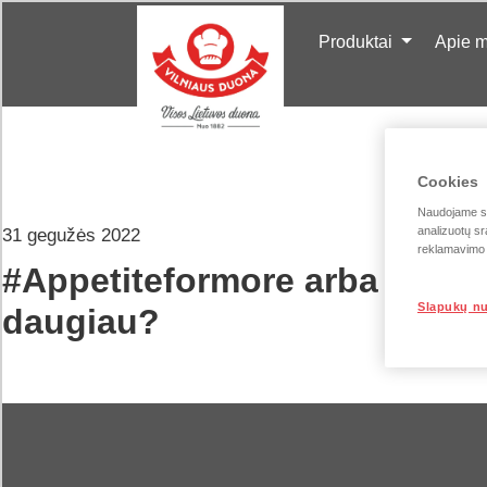
Produktai
Apie 
Cookies
Naudojame sla
analizuotų sr
31 gegužės 2022
reklamavimo i
#Appetiteformore arba ar nori
Slapukų n
daugiau?