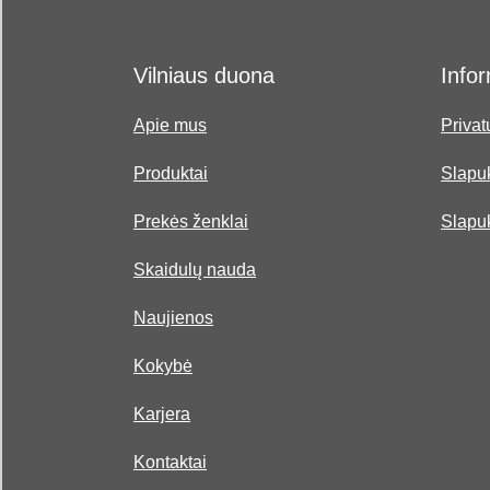
Vilniaus duona
Infor
Apie mus
Privat
Produktai
Slapuk
Prekės ženklai
Slapu
Skaidulų nauda
Naujienos
Kokybė
Karjera
Kontaktai