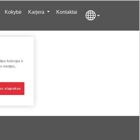
Kokybė
Karjera
Kontaktai
jos funkcijas ir
ės medijos,
sus slapukus